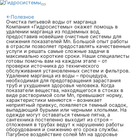
←
Полезное
Очистка питьевой воды от марганца
Компания «Гидросистемы» окажет помощь в
удалении марганца из подземных вод,
предоставив новейшие очистные системы для
снижения показателей Mn. Большой опыт работы
в отрасли позволяет предоставлять качественные
услуги и решать самые сложные задачи в
максимально короткие сроки. Наши специалисты
готовы помочь вам на каждом этапе – от
проверки источника до технического
обслуживания установленных систем и фильтров.
Удаление марганца из воды – процедура,
необходимая для предотвращения зарастания
труб и ухудшения здоровья человека. Когда
показатели вещества, находящегося в стоках в
виде растворимой соли Mn, превышают норму,
характеристики меняются – возникает
неприятный привкус, появляется темный осадок,
выпадающий бурыми или черными хлопьями. На
одежде могут оставаться темные пятна, а
сантехника постепенно выходит из строя –
отложения в трубах ведут к нарушению работы
оборудования и снижению его срока службы.
Пагубное воздействие солей Mn на здоровье