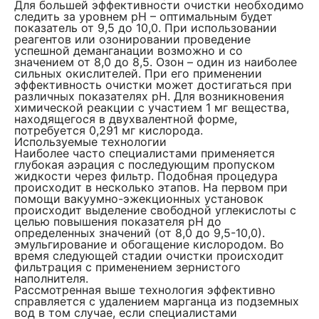
Для большей эффективности очистки необходимо
следить за уровнем pH – оптимальным будет
показатель от 9,5 до 10,0. При использовании
реагентов или озонировании проведение
успешной деманганации возможно и со
значением от 8,0 до 8,5. Озон – один из наиболее
сильных окислителей. При его применении
эффективность очистки может достигаться при
различных показателях pH. Для возникновения
химической реакции с участием 1 мг вещества,
находящегося в двухвалентной форме,
потребуется 0,291 мг кислорода.
Используемые технологии
Наиболее часто специалистами применяется
глубокая аэрация с последующим пропуском
жидкости через фильтр. Подобная процедура
происходит в несколько этапов. На первом при
помощи вакуумно-эжекционных установок
происходит выделение свободной углекислоты с
целью повышения показателя pH до
определенных значений (от 8,0 до 9,5-10,0).
эмульгирование и обогащение кислородом. Во
время следующей стадии очистки происходит
фильтрация с применением зернистого
наполнителя.
Рассмотренная выше технология эффективно
справляется с удалением марганца из подземных
вод в том случае, если специалистами