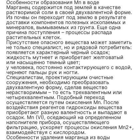
Особенности образования Mn в воде
Марганец содержится под землей в качестве
растворимой соли в своей двухвалентной форме.
Из почвы он переходит под землю в результате
доставки компонентов полезных ископаемых и
минералов, вымываемых из грунта. Еще одна
причина поступления – процессы распада
растительных клеток.
Присутствие опасного вещества может заметить
не только специалист, но и рядовой потребитель:
появляется характерный черный осадок;
жидкость мутнеет и приобретает желтоватый
или насыщенно темный цвет;
у человека, постоянно контактирующего с водой,
чернеют пальцы рук и ногти.
Специалистам, проектирующим очистные
сооружения, необходимо преобразовать
двухвалентную форму, сделав вещество
нерастворимым – то есть трехвалентным или
четырехвалентным. Подобный переход
осуществляется путем окисления Mn. После
воздействия реагентов гидроксиды вещества
приобретают разную валентность и выпадают в
осадок. Mn (VI), оседающий на определенном
наполнителе прибора, осуществляющего
фильтрацию, ускоряет процессы окисления Mn2+,
взаимодействуя с кислородом.
Особенности удаления марганца из воды