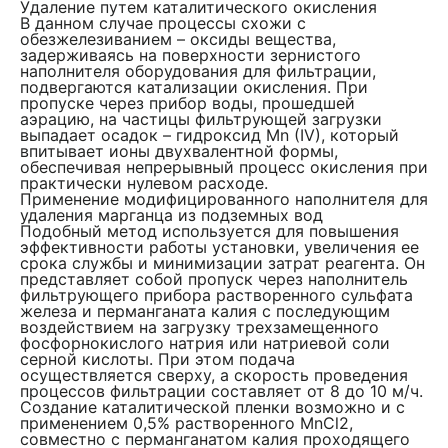
Удаление путем каталитического окисления
В данном случае процессы схожи с
обезжелезиванием – оксиды вещества,
задерживаясь на поверхности зернистого
наполнителя оборудования для фильтрации,
подвергаются катализации окисления. При
пропуске через прибор воды, прошедшей
аэрацию, на частицы фильтрующей загрузки
выпадает осадок – гидроксид Mn (IV), который
впитывает ионы двухвалентной формы,
обеспечивая непрерывный процесс окисления при
практически нулевом расходе.
Применение модифицированного наполнителя для
удаления марганца из подземных вод
Подобный метод используется для повышения
эффективности работы установки, увеличения ее
срока службы и минимизации затрат реагента. Он
представляет собой пропуск через наполнитель
фильтрующего прибора растворенного сульфата
железа и перманганата калия с последующим
воздействием на загрузку трехзамещенного
фосфорнокислого натрия или натриевой соли
серной кислоты. При этом подача
осуществляется сверху, а скорость проведения
процессов фильтрации составляет от 8 до 10 м/ч.
Создание каталитической пленки возможно и с
применением 0,5% растворенного MnCl2,
совместно с перманганатом калия проходящего