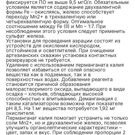
фиксируется ПО не выше 9,5 мгО/л. Обязательным
условием является содержание двухвалентной
формы Fe – окисляясь, железо способствует
переходу Mn2+ в трехвалентную или
четырехвалентную форму. Оптимальное
соотношение между Fe (II) и Mn – 1:7. При
несоблюдении этого условия следует применить
сульфат железа.
Установки для проведения аэрации состоят из
устройств для окисления кислородом,
отстойников и осветлителей. При очищении
артезианских скважин установка контактных
резервуаров не требуется.
Удаление с использованием перманганата калия
позволяет избавиться от солей опасного
вещества как в подземных, так и в
поверхностных водах. Добавление реагента
становится причиной образования
малорастворимого оксида, выпадающего в виде
осадка – хлопьев, обладающих высокой
способностью к впитыванию. Деманганация с
таким катализатором возможна при показателе
pH 8,5. На 1 мг вещества потребуется 1,92 мг
окислителя.
Перманганат калия помогает устранить не только
соли Mn2+, но и двухвалентное железо, позволяя
улучшить органолептические характеристики –
цвет, запах и вкус. При соблюдении пропорции 2