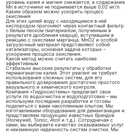
уровень калия и магния снижается, а содержание
Mn в источнике не поднимается выше 0,02 мг/л.
Каким образом можно ускорить процесс
окисления
Для этих целей воду с находящимся в ней
кислородом прогоняют через контактный фильтр
с белым песком (материалом, полученным в
результате дробления кварца), вступившим в
реакцию с окислами марганца. MnO2 и особой
загрузочный материал представляют собой
катализаторы, основная задача которых –
ускорение процесса окисления.
Какой метод можно считать наиболее
эффективным
Стабильно высокие результаты у обработки
перманганатом калия. Этот реагент не требует
использования сложных систем, для его
правильного дозирования достаточно простого
визуального и химического контроля.
Компания «Гидросистемы» предлагает свои
услуги по водоочистке и водоподготовке – мы
используем последние разработки и готовы
поделиться с вами накопленным опытом. Мы
изготавливаем оборудование для деманганации и
представляем продукцию известных брендов
(Honeywell, Топос, Atoll и т.д.). Сотрудничая с
нами, вы выбираете качество оказываемых услуг
и неизменную надежность систем очистки. Мы