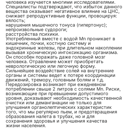
человека изучается многими исследователями.
Специалисты подтверждают, что избыток данного
вещества оказывает негативное влияние на ЦНС,
снижает репродуктивные функции, провоцируя:
вялость;
нарушения мышечного тонуса (гипертонус);
непроизвольные судороги;
расстройства психики.
Употребленный вместе с водой Mn проникает в
кишечник, почки, костную систему и
эндокринные железы, при длительном накоплении
вызывая хроническую интоксикацию организма.
Он способен поражать даже головной мозг
человека. Отравление может приобретать
неврологическую или легочную форму.
Сильнейшее воздействие солей на внутренние
органы и системы ведет к потере координации
движений, тремору, головным болям и т.д.
Передозировка возникает при ежедневном
потреблении свыше 2 литров с солями Mn. Риски,
возникающие при превышении допустимого
уровня, доказывают необходимость качественной
очистки или деманганации не только для
улучшения органолептических характеристик
того, что мы регулярно пьем, и предотвращения
образования налета в трубах, но и для
сохранения здоровья и улучшения качества
жизни населения.