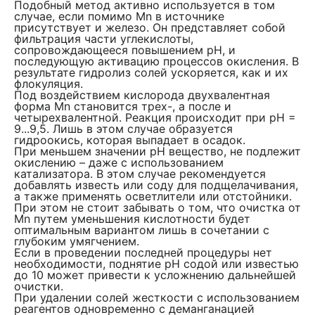
Подобный метод активно используется в том
случае, если помимо Mn в источнике
присутствует и железо. Он представляет собой
фильтрация части углекислоты,
сопровождающееся повышением pH, и
последующую активацию процессов окисления. В
результате гидролиз солей ускоряется, как и их
флокуляция.
Под воздействием кислорода двухвалентная
форма Mn становится трех-, а после и
четырехвалентной. Реакция происходит при рН =
9...9,5. Лишь в этом случае образуется
гидроокись, которая выпадает в осадок.
При меньшем значении pH вещество, не подлежит
окислению – даже с использованием
катализатора. В этом случае рекомендуется
добавлять известь или соду для подщелачивания,
а также применять осветлители или отстойники.
При этом не стоит забывать о том, что очистка от
Mn путем уменьшения кислотности будет
оптимальным вариантом лишь в сочетании с
глубоким умягчением.
Если в проведении последней процедуры нет
необходимости, поднятие pH содой или известью
до 10 может привести к усложнению дальнейшей
очистки.
При удалении солей жесткости с использованием
реагентов одновременно с деманганацией