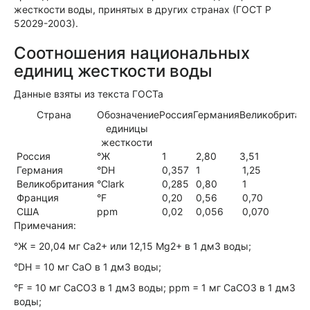
жесткости воды, принятых в других странах (ГОСТ Р
52029-2003).
Соотношения национальных
единиц жесткости воды
Данные взяты из текста ГОСТа
Страна
Обозначение
Россия
Германия
Великобритан
единицы
жесткости
Россия
°Ж
1
2,80
3,51
Германия
°DH
0,357
1
1,25
Великобритания
°Clark
0,285
0,80
1
Франция
°F
0,20
0,56
0,70
США
ppm
0,02
0,056
0,070
Примечания:
°Ж = 20,04 мг Ca2+ или 12,15 Mg2+ в 1 дм3 воды;
°DH = 10 мг CaO в 1 дм3 воды;
°F = 10 мг CaCO3 в 1 дм3 воды; ppm = 1 мг CaCO3 в 1 дм3
воды;