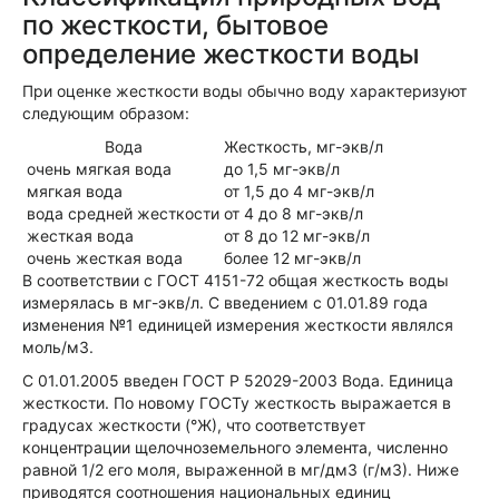
по жесткости, бытовое
определение жесткости воды
При оценке жесткости воды обычно воду характеризуют
следующим образом:
Вода
Жесткость, мг-экв/л
очень мягкая вода
до 1,5 мг-экв/л
мягкая вода
от 1,5 до 4 мг-экв/л
вода средней жесткости
от 4 до 8 мг-экв/л
жесткая вода
от 8 до 12 мг-экв/л
очень жесткая вода
более 12 мг-экв/л
В соответствии с ГОСТ 4151-72 общая жесткость воды
измерялась в мг-экв/л. С введением с 01.01.89 года
изменения №1 единицей измерения жесткости являлся
моль/м3.
С 01.01.2005 введен ГОСТ Р 52029-2003 Вода. Единица
жесткости. По новому ГОСТу жесткость выражается в
градусах жесткости (°Ж), что соответствует
концентрации щелочноземельного элемента, численно
равной 1/2 его моля, выраженной в мг/дм3 (г/м3). Ниже
приводятся соотношения национальных единиц