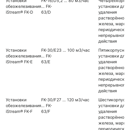
Установки
FK-16/D
5,2 … 80 м3/час
Четырёхкорпу
обезжелезивания
… FK-
установки для
iStream® FK-D
63/D
удаления
растворённого
железа, марга
периодического
непрерывного
действия
Установки
FK-30/E
23 … 100 м3/час
Пятикорпусные
обезжелезивания
… FK-
установки для
iStream® FK-E
63/E
удаления
растворённого
железа, марга
периодического
непрерывного
действия
Установки
FK-30/F
27 … 120 м3/час
Шестикорпусн
обезжелезивания
… FK-
установки для
iStream® FK-F
63/F
удаления
растворённого
железа, марга
периодического