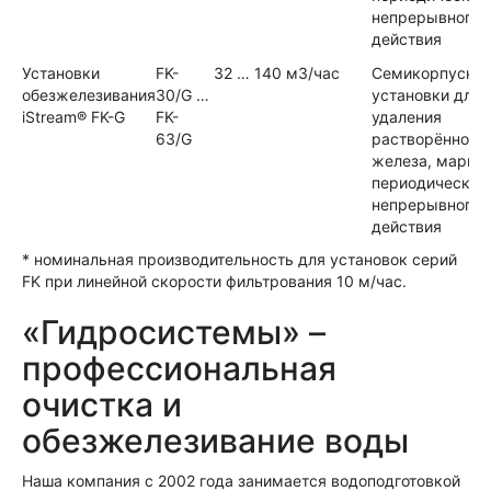
непрерывного
действия
Установки
FK-
32 … 140 м3/час
Семикорпусны
обезжелезивания
30/G …
установки для
iStream® FK-G
FK-
удаления
63/G
растворённого
железа, марга
периодического
непрерывного
действия
* номинальная производительность для установок серий
FK при линейной скорости фильтрования 10 м/час.
«Гидросистемы» –
профессиональная
очистка и
обезжелезивание воды
Наша компания с 2002 года занимается водоподготовкой