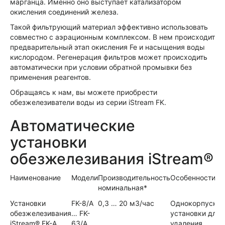
марганца. Именно оно выступает катализатором
окисления соединений железа.
Такой фильтрующий материал эффективно использовать
совместно с аэрационным комплексом. В нем происходит
предварительный этап окисления Fe и насыщения воды
кислородом. Регенерация фильтров может происходить
автоматически при условии обратной промывки без
применения реагентов.
Обращаясь к нам, вы можете приобрести
обезжелезиватели воды из серии iStream FK.
Автоматические
установки
обезжелезивания iStream®
Наименование
Модели
Производительность
Особенности
номинальная*
Установки
FK-8/A
0,3 … 20 м3/час
Однокорпусны
обезжелезивания
… FK-
установки для
iStream® FK-A
63/A
удаления