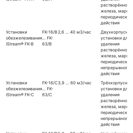
растворённого
железа, марга
периодическог
действия
Установки
FK-16/B
2,6 … 40 м3/час
Двухкорпусны
обезжелезивания
… FK-
установки для
iStream® FK-B
63/B
удаления
растворённого
железа, марга
периодического
непрерывного
действия
Установки
FK-16/С
3,9 … 60 м3/час
Трёхкорпусные
обезжелезивания
… FK-
установки для
iStream® FK-С
63/С
удаления
растворённого
железа, марга
периодического
непрерывного
действия