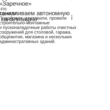
«Заречное»
Что
танавливаем автономную
сделали:
Подобрали, доставили, провели
канализацию
строительно-монтажные
и пусконаладочные работы очистных
сооружений для столовой, гаража,
общежития, магазина и нескольких
административных зданий.