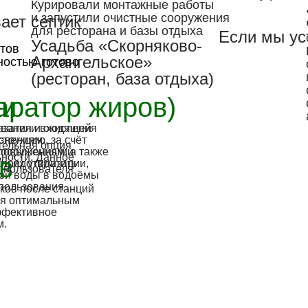
Курировали монтажные работы
и запустили очистные сооружения
ает септик
для ресторана и базы отдыха
Если мы ус
Усадьба «Скорняково-
тов
Архангельское»
ностью готово
(ресторан, база отдыха)
аратор жиров)
ки
вания и окисления
казатели входящей
трукцию, за счёт
знениям.
тельная опция
сооружениям, а также
с повышенными
ьности. Данное
в
 предотвратить
ри их утилизации,
 пользователя
ой воды в водоёмы
спользования
ков после станций
ся оптимальным
эффективное
м.