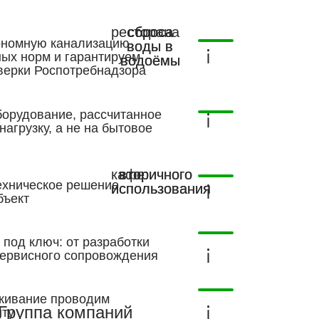
ресторана
сброса
сброса
ономную канализацию
воды в
воды в
ных норм и гарантируем
водоёмы
водоёмы
верки Роспотребнадзора
орудование, рассчитанное
агрузку, а не на бытовое
кафе
вторичного
вторичного
ехническое решение
использования
использования
бъект
 под ключ: от разработки
сервисного сопровождения
живание проводим
Группа компаний
нту