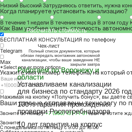
Низкий
Высокий
Затрудняюсь ответить, нужна кон
Когда планируете установить канализацию?
В течение 1 недели
В течение месяца
В этом году
Как Вам удобнее узнать стоимость автономн
Рассчитать стоимость
БЕСПЛАТНАЯ КОНСУЛЬТАЦИЯ по телефону
Чек-лист
Telegram
Полный список документов, которые
обязан передать монтажник автономной
канализации, чтобы ваше заведение НЕ
Max
закрыли завтра
*Select one or more options
Работаем по
Воронежу и
Укажите имя и номер телефона, на который 
области
Устанавливаем канализации
для бизнеса по стандарту 2026 го
Нажимая на кнопку «Получить бонус», вы даёте с
Ваши данные отправлены технологу по 
100% гарантия прохождения
проверки Роспотребнадзора
Звоните по номеру
+7 (960) 131-71-91
если не хотите жд
Звоните!
10 лет гарантия на корпус
С понедельника по пятницу с 9:00 до 18:00