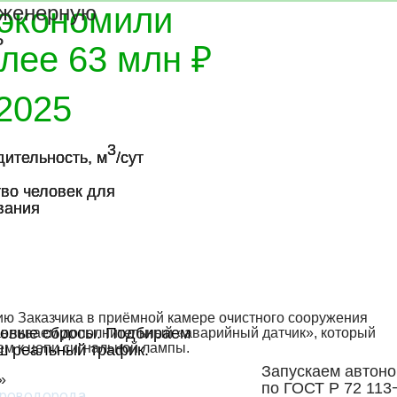
сэкономили
нженерную
ь
лее 63 млн ₽
2025
3
3
3
ительность, м
ительность, м
ительность, м
/сут
/сут
/сут
во человек для
во человек для
во человек для
вания
вания
вания
ю Заказчика в приёмной камере очистного сооружения
повые сбросы. Подбираем
авливаем дополнительный «аварийный датчик», который
м к цепи сигнальной лампы.
ш реальный трафик.
Запускаем автон
»
по ГОСТ Р 72 113
сероводорода