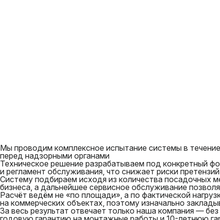
Мы проводим комплексное испытание системы в течение 
перед надзорными органами
Техническое решение разрабатываем под конкретный фор
и регламент обслуживания, что снижает риски претензи
Систему подбираем исходя из количества посадочных ме
бизнеса, а дальнейшее сервисное обслуживание позволя
Расчёт ведём не «по площади», а по фактической нагруз
на коммерческих объектах, поэтому изначально заклады
За весь результат отвечает только наша компания — бе
годовую гарантию на монтажные работы и 10-летнюю га