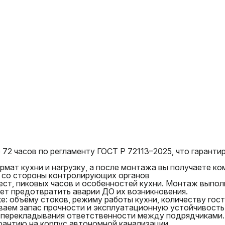
72 часов по регламенту ГОСТ Р 72113–2025, что гарант
мат кухни и нагрузку, а после монтажа вы получаете к
й со стороны контролирующих органов
ст, пиковых часов и особенностей кухни. Монтаж выполн
ет предотвратить аварии ДО их возникновения.
ке: объёму стоков, режиму работы кухни, количеству гос
ваем запас прочности и эксплуатационную устойчивость
з перекладывания ответственности между подрядчиками.
рантию на корпус автономной канализации.