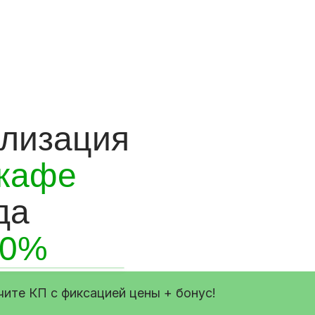
ализация
 кафе
да
30%
чите КП с фиксацией цены + бонус!