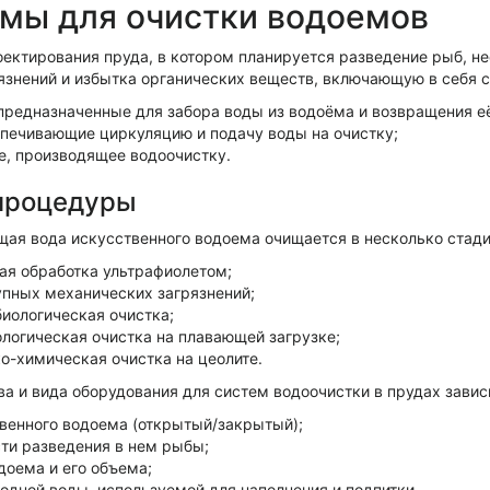
мы для очистки водоемов
оектирования пруда, в котором планируется разведение рыб, 
рязнений и избытка органических веществ, включающую в себя
 предназначенные для забора воды из водоёма и возвращения её
спечивающие циркуляцию и подачу воды на очистку;
е, производящее водоочистку.
процедуры
ая вода искусственного водоема очищается в несколько стади
ая обработка ультрафиолетом;
упных механических загрязнений;
биологическая очистка;
ологическая очистка на плавающей загрузке;
о-химическая очистка на цеолите.
ва и вида оборудования для систем водоочистки в прудах завис
твенного водоема (открытый/закрытый);
ти разведения в нем рыбы;
доема и его объема;
одной воды, используемой для наполнения и подпитки.