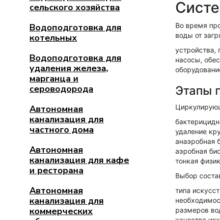
Систе
сельского хозяйства
Во время пр
Водоподготовка для
воды от заг
котельных
устройства,
Водоподготовка для
насосы, обе
удаления железа,
оборудовани
марганца и
сероводорода
Этапы 
Циркулирующ
Автономная
канализация для
бактерицидн
частного дома
удаление кр
анаэробная 
Автономная
аэробная би
канализация для кафе
тонкая физик
и ресторана
Выбор соста
Автономная
типа искусс
канализация для
необходимос
коммерческих
размеров во
качества исх