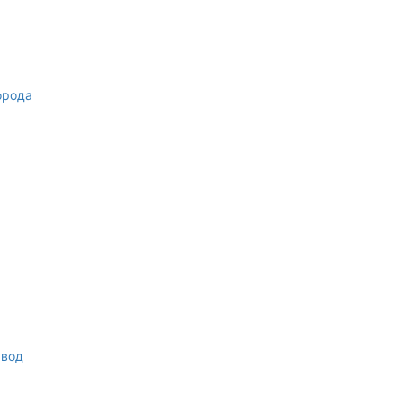
орода
 вод