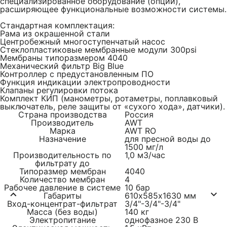
специализированное оборудование (опции),
расширяющее функциональные возможности системы.
Стандартная комплектация:
Рама из окрашенной стали
Центробежный многоступенчатый насос
Стеклопластиковые мембранные модули 300psi
Мембраны типоразмером 4040
Механический фильтр Big Blue
Контроллер с предустановленным ПО
Функция индикации электропроводности
Клапаны регулировки потока
Комплект КИП (манометры, ротаметры, поплавковый
выключатель, реле защиты от «сухого хода», датчики).
Страна производства
Россия
Производитель
AWT
Марка
AWT RO
Назначение
для пресной воды до
1500 мг/л
Производительность по
1,0 м3/час
фильтрату до
Типоразмер мембран
4040
Количество мембран
4
Рабочее давление в системе
10 бар
Габариты
610х585х1630 мм
Вход-концентрат-фильтрат
3/4"-3/4"-3/4"
Масса (без воды)
140 кг
Электропитание
однофазное 230 В