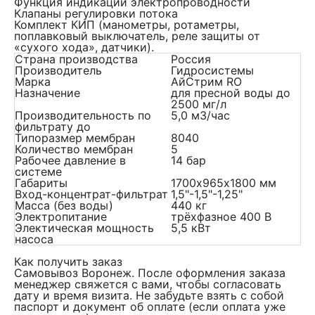
Функция индикации электропроводности
Клапаны регулировки потока
Комплект КИП (манометры, ротаметры,
поплавковый выключатель, реле защиты от
«сухого хода», датчики).
Страна производства
Россия
Производитель
Гидросистемы
Марка
АйСтрим RO
Назначение
для пресной воды до
2500 мг/л
Производительность по
5,0 м3/час
фильтрату до
Типоразмер мембран
8040
Количество мембран
5
Рабочее давление в
14 бар
системе
Габариты
1700х965х1800 мм
Вход-концентрат-фильтрат
1,5"-1,5"-1,25"
Масса (без воды)
440 кг
Электропитание
трёхфазное 400 В
Электическая мощность
5,5 кВт
насоса
Как получить заказ
Самовывоз Воронеж. После оформления заказа
менеджер свяжется с вами, чтобы согласовать
дату и время визита. Не забудьте взять с собой
паспорт и документ об оплате (если оплата уже