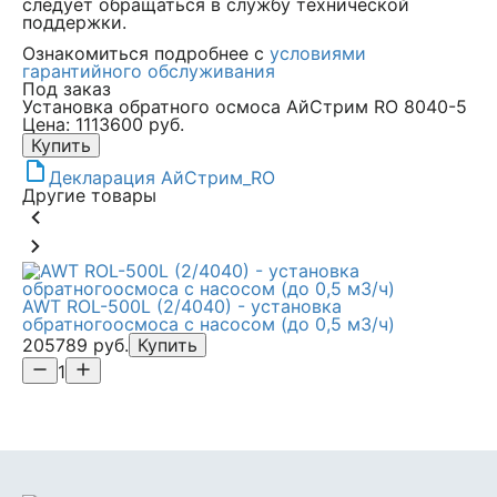
следует обращаться в службу технической
поддержки.
Ознакомиться подробнее с
условиями
гарантийного обслуживания
Под заказ
Установка обратного осмоса АйСтрим RO 8040-5
Цена: 1113600 руб.
Купить
Декларация АйСтрим_RO
Другие товары
AWT ROL-500L (2/4040) - установка
AW
обратногоосмоса с насосом (до 0,5 м3/ч)
об
205789 руб.
Купить
16
1