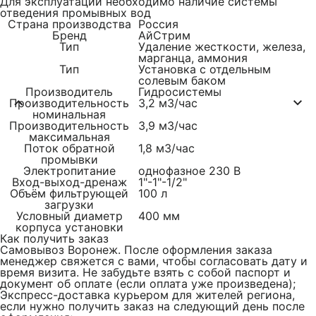
Для эксплуатации необходимо наличие системы
отведения промывных вод
Страна производства
Россия
Бренд
АйСтрим
Тип
Удаление жесткости, железа,
марганца, аммония
Тип
Установка с отдельным
солевым баком
Производитель
Гидросистемы
Производительность
3,2 м3/час
номинальная
Производительность
3,9 м3/час
максимальная
Поток обратной
1,8 м3/час
промывки
Электропитание
однофазное 230 В
Вход-выход-дренаж
1"-1"-1/2"
Объём фильтрующей
100 л
загрузки
Условный диаметр
400 мм
корпуса установки
Как получить заказ
Самовывоз Воронеж. После оформления заказа
менеджер свяжется с вами, чтобы согласовать дату и
время визита. Не забудьте взять с собой паспорт и
документ об оплате (если оплата уже произведена);
Экспресс-доставка курьером для жителей региона,
если нужно получить заказ на следующий день после