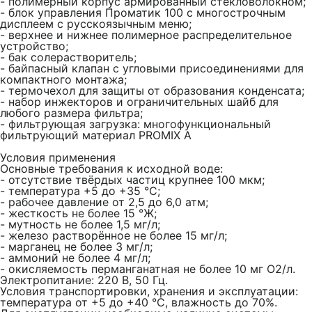
- полимерный корпус армированный стекловолокном;
- блок управления Проматик 100 с многострочным
дисплеем с русскоязычным меню;
- верхнее и нижнее полимерное распределительное
устройство;
- бак солерастворитель;
- байпасный клапан с угловыми присоединениями для
компактного монтажа;
- термочехол для защиты от образования конденсата;
- набор инжекторов и ограничительных шайб для
любого размера фильтра;
- фильтрующая загрузка: многофункциональный
фильтрующий материал PROMIX A
Условия применения
Основные требования к исходной воде:
- отсутствие твёрдых частиц крупнее 100 мкм;
- температура +5 до +35 °С;
- рабочее давление от 2,5 до 6,0 атм;
- жесткость не более 15 °Ж;
- мутность не более 1,5 мг/л;
- железо растворённое не более 15 мг/л;
- марганец не более 3 мг/л;
- аммоний не более 4 мг/л;
- окисляемость перманганатная не более 10 мг О2/л.
Электропитание: 220 В, 50 Гц.
Условия транспортировки, хранения и эксплуатации:
температура от +5 до +40 °С, влажность до 70%.