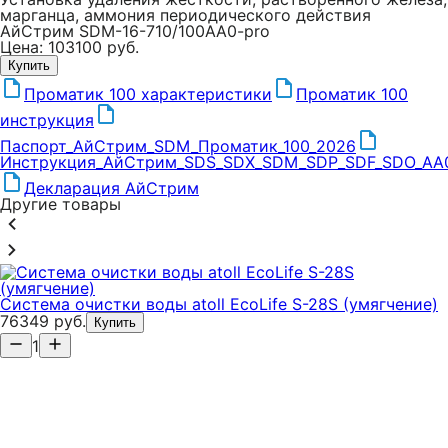
марганца, аммония периодического действия
АйСтрим SDM-16-710/100AA0-pro
Цена: 103100 руб.
Купить
Проматик 100 характеристики
Проматик 100
инструкция
Паспорт_АйСтрим_SDM_Проматик_100_2026
Инструкция_АйСтрим_SDS_SDX_SDM_SDP_SDF_SDO_AA
Декларация АйСтрим
Другие товары
Система очистки воды atoll EcoLife S-28S (умягчение)
76349 руб.
Купить
1