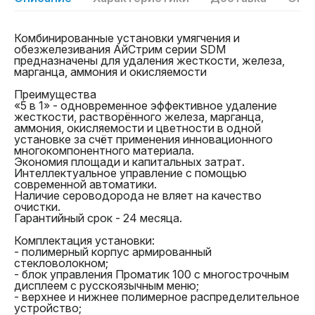
Комбинированные установки умягчения и
Страна производства
Россия
обезжелезивания АйСтрим серии SDМ
Бренд
АйСтрим
предназначены для удаления жесткости, железа,
Самовывоз Воронеж. После оформления заказа
Перевод на карту Сбербанка для физических лиц c
Тип
Удаление жесткости,
марганца, аммония и окисляемости
менеджер свяжется с вами, чтобы согласовать
любых платежных систем (Visa, MasterCard, МИР и
железа, марганца, аммония
дату и время визита. Не забудьте взять с собой
СБП);
Тип
Установка с отдельным
Преимущества
паспорт и документ об оплате (если оплата уже
Безналичный расчет для организаций, мы
солевым баком
«5 в 1» - одновременное эффективное удаление
произведена);
предоставляем полный пакет документов и
Производитель
Гидросистемы
жесткости, растворённого железа, марганца,
Экспресс-доставка курьером для жителей региона,
выставление счета по вашим реквизитам.
Производительность
0,8 м3/час
аммония, окисляемости и цветности в одной
если нужно получить заказ на следующий день
номинальная
установке за счёт применения инновационного
после оформления;
Производительность
1,0 м3/час
многокомпонентного материала.
Отправка в регионы России для клиентов из других
максимальная
Экономия площади и капитальных затрат.
городов через ведущие транспортные компании.
Поток обратной
0,5 м3/час
Интеллектуальное управление с помощью
Сроки варьируются от 2 до 7 дней в зависимости
промывки
современной автоматики.
от удаленности региона.
Электропитание
однофазное 230 В
Наличие сероводорода не вляет на качество
Вход-выход-дренаж
1"-1"-1/2"
очистки.
Объём фильтрующей
25 л
Гарантийный срок - 24 месяца.
загрузки
Условный диаметр
200 мм
Комплектация установки:
корпуса установки
- полимерный корпус армированный
стекловолокном;
- блок управления Проматик 100 с многострочным
дисплеем с русскоязычным меню;
- верхнее и нижнее полимерное распределительное
Если установлено, что недостатки возникли по
устройство;
вине продавца или производителя, замена изделия