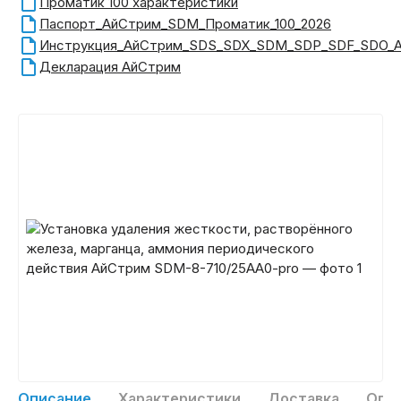
Проматик 100 характеристики
Паспорт_АйСтрим_SDM_Проматик_100_2026
Инструкция_АйСтрим_SDS_SDX_SDM_SDP_SDF_SDO_A
Декларация АйСтрим
Описание
Характеристики
Доставка
Опл