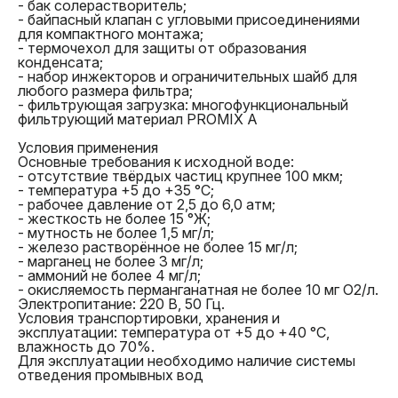
- бак солерастворитель;
и его доставка покупателю осуществляются за
- байпасный клапан с угловыми присоединениями
счет продавца.
для компактного монтажа;
Если выявлено, что дефекты вызваны нарушениями
- термочехол для защиты от образования
правил эксплуатации или иными обстоятельствами,
конденсата;
не зависящими от продавца, товар возвращается
- набор инжекторов и ограничительных шайб для
покупателю в исправленном виде (при
любого размера фильтра;
возможности ремонта) либо без изменений.
- фильтрующая загрузка: многофункциональный
фильтрующий материал PROMIX A
Условия применения
Основные требования к исходной воде:
- отсутствие твёрдых частиц крупнее 100 мкм;
- температура +5 до +35 °С;
- рабочее давление от 2,5 до 6,0 атм;
условиями гарантийного
- жесткость не более 15 °Ж;
обслуживания
- мутность не более 1,5 мг/л;
- железо растворённое не более 15 мг/л;
- марганец не более 3 мг/л;
- аммоний не более 4 мг/л;
- окисляемость перманганатная не более 10 мг О2/л.
Электропитание: 220 В, 50 Гц.
Условия транспортировки, хранения и
эксплуатации: температура от +5 до +40 °С,
влажность до 70%.
Для эксплуатации необходимо наличие системы
отведения промывных вод