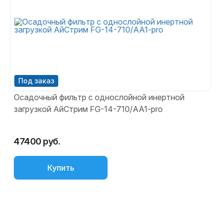
Осадочный фильтр с однослойной инертной
С
загрузкой АйСтрим FG-14-710/AA1-pro
(
47400 руб.
7
Купить