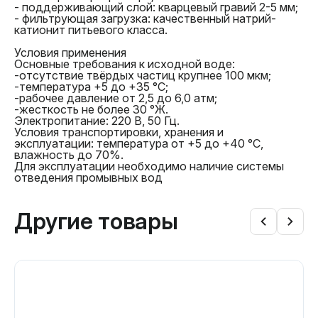
- поддерживающий слой: кварцевый гравий 2-5 мм;
правил эксплуатации или иными обстоятельствами,
- фильтрующая загрузка: качественный натрий-
не зависящими от продавца, товар возвращается
катионит питьевого класса.
покупателю в исправленном виде (при
возможности ремонта) либо без изменений.
Условия применения
Основные требования к исходной воде:
-отсутствие твёрдых частиц крупнее 100 мкм;
-температура +5 до +35 °С;
-рабочее давление от 2,5 до 6,0 атм;
-жесткость не более 30 °Ж.
Электропитание: 220 В, 50 Гц.
Условия транспортировки, хранения и
условиями гарантийного
эксплуатации: температура от +5 до +40 °С,
обслуживания
влажность до 70%.
Для эксплуатации необходимо наличие системы
отведения промывных вод
Другие товары