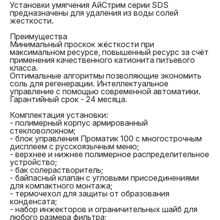
Установки умягчения АйСтрим серии SDS
Страна производства
Россия
предназначены для удаления из воды солей
Бренд
АйСтрим
жесткости.
Самовывоз Воронеж. После оформления заказа
Перевод на карту Сбербанка для физических лиц c
Тип
Умягчение воды
менеджер свяжется с вами, чтобы согласовать
любых платежных систем (Visa, MasterCard, МИР и
Тип
Установка с отдельным
Преимущества
дату и время визита. Не забудьте взять с собой
СБП);
солевым баком
Минимальный проскок жёсткости при
паспорт и документ об оплате (если оплата уже
Безналичный расчет для организаций, мы
Производитель
Гидросистемы
максимальном ресурсе, повышенный ресурс за счёт
произведена);
предоставляем полный пакет документов и
Производительность
2,2 м3/час
применения качественного катионита питьевого
Экспресс-доставка курьером для жителей региона,
выставление счета по вашим реквизитам.
номинальная
класса.
если нужно получить заказ на следующий день
Производительность
2,9 м3/час
Оптимальные алгоритмы позволяющие экономить
после оформления;
максимальная
соль для регенерации. Интеллектуальное
Отправка в регионы России для клиентов из других
Поток обратной
0,8 м3/час
управление с помощью современной автоматики.
городов через ведущие транспортные компании.
промывки
Гарантийный срок - 24 месяца.
Сроки варьируются от 2 до 7 дней в зависимости
Электропитание
однофазное 230 В
от удаленности региона.
Вход-выход-дренаж
1"-1"-1/2"
Комплектация установки:
Объём фильтрующей
56 л
- полимерный корпус армированный
загрузки
стекловолокном;
Поддерживающий слой
10 кг
- блок управления Проматик 100 с многострочным
(гравий)
дисплеем с русскоязычным меню;
Условный диаметр
300 мм
- верхнее и нижнее полимерное распределительное
корпуса установки
устройство;
- бак солерастворитель;
- байпасный клапан с угловыми присоединениями
для компактного монтажа;
Если установлено, что недостатки возникли по
- термочехол для защиты от образования
вине продавца или производителя, замена изделия
конденсата;
и его доставка покупателю осуществляются за
- набор инжекторов и ограничительных шайб для
счет продавца.
любого размера фильтра;
Если выявлено, что дефекты вызваны нарушениями