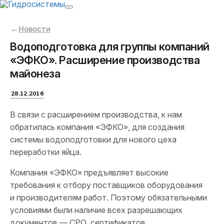
←
Новости
Водоподготовка для группы компаний
«ЭФКО». Расширение производства
майонеза
28.12.2016
В
связи с
расширением производства, к
нам
обратилась компания
«
ЭФКО
»
, для создания
системы водоподготовки для нового цеха
переработки яйца.
Компания
«
ЭФКО
»
предъявляет высокие
требования к
отбору поставщиков оборудования
и
производителям работ. Поэтому обязательными
условиями были наличие всех разрешающих
документов
—
СРО, сертификатов