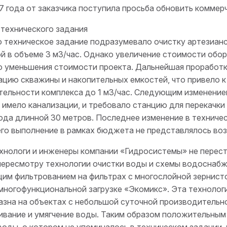
7 года от заказчика поступила просьба обновить комме
технического задания
 техническое задание подразумевало очистку артезианс
ой в объеме
3 м
3
/час
. Однако увеличение стоимости обор
 уменьшения стоимости проекта. Дальнейшая проработк
цию скважины и накопительных емкостей, что привело к
ельности комплекса до 1 м
3
/час. Следующим изменение
 имело канализации, и требовало станцию для перекачк
да длинной 30 метров. Последнее изменение в техничес
его выполнение в рамках бюджета не представлялось во
хнологи и инженеры компании «Гидросистемы» не переста
пересмотру технологии очистки воды и схемы водоснабж
м фильтрованием на фильтрах с многослойной зернистой
многофункциональной загрузке «Экомикс». Эта технолог
зна на объектах с небольшой суточной производительн
ивание и умягчение воды. Таким образом положительным
воды, о котором не упоминалось в техническом задании.