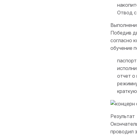
накопит
Отвод с
Выполнени
Победив д
согласно к
обучение п
паспорт
исполни
отчет о
режимну
краткую
Результат
Окончатель
проводил з