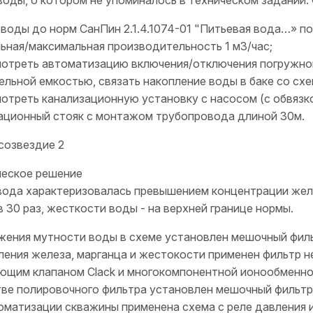
 воды до норм СанПин 2.1.4.1074-01 "Питьевая вода…» по
ьная/максимальная производительность 1 м
3
/час;
отреть автоматизацию включения/отключения погружног
ельной емкостью, связать накопление воды в баке со сх
отреть канализационную установку с насосом (с обвязко
ационный стояк с монтажом трубопровода длиной 30м.
ческое решение
ода характеризовалась превышением концентрации желез
 30 раз, жесткости воды - на верхней границе нормы.
жения мутности воды в схеме установлен мешочный филь
ления железа, марганца и жестокости применен фильтр 
ющим клапаном Clack и многокомпонентной ионообменной
тве полировочного фильтра установлен мешочный фильтр 
оматизации скважины применена схема с реле давления 