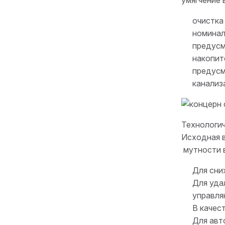
очистка
номинал
предусм
накопит
предусм
канализ
Технологи
Исходная в
мутности в
Для сни
Для уда
управля
В качес
Для авт