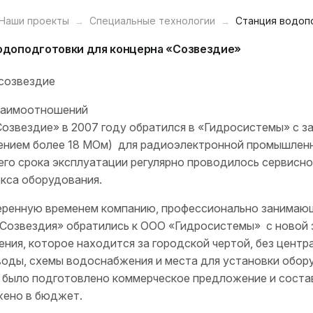
Наши проекты
Специальные технологии
Станция водоп
одоподготовки для концерна «Созвездие»
заимоотношений
озвездие» в 2007 году обратился в «Гидросистемы» с з
ением более 18 МОм) для радиоэлектронной промышленн
его срока эксплуатации регулярно проводилось сервисн
кса оборудования.
еренную временем компанию, профессионально занимающу
Созвездия» обратились к ООО «Гидросистемы» с новой з
ния, которое находится за городской чертой, без центр
оды, схемы водоснабжения и места для установки обор
о было подготовлено коммерческое предложение и соста
жено в бюджет.