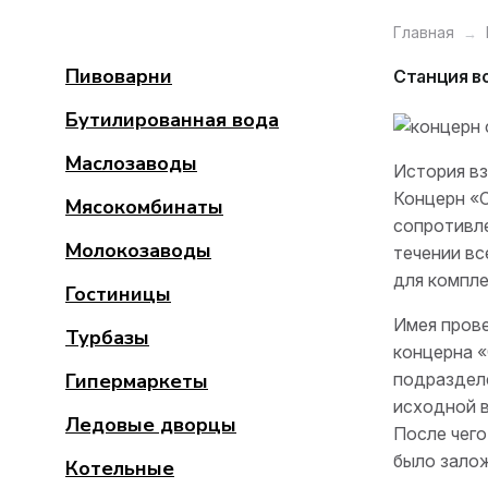
Главная
Пивоварни
Станция в
Бутилированная вода
Маслозаводы
История в
Концерн «С
Мясокомбинаты
сопротивл
Молокозаводы
течении вс
для компле
Гостиницы
Имея пров
Турбазы
концерна «
Гипермаркеты
подразделе
исходной в
Ледовые дворцы
После чег
было зало
Котельные