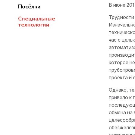
В июне 201
Посёлки
Трудности 
Специальные
технологии
Изначально
техническ
час
с целью
автоматиза
производит
которое не
трубопрово
проекта и 
Однако, те
привело к 
последующи
обмена на 
целесообра
обезжелез
умягчение 