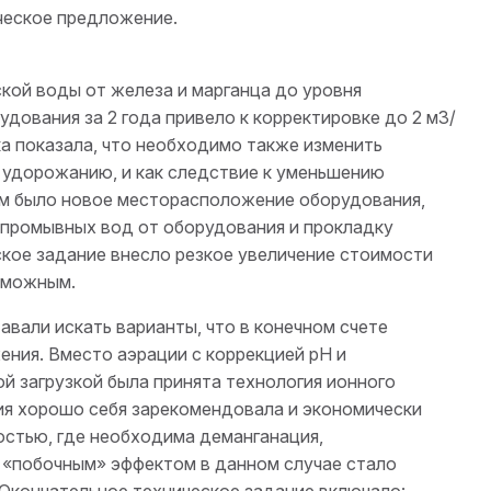
рческое предложение.
кой воды от железа и марганца до уровня
удования за 2 года привело к корректировке до
2 м
3
/
а показала, что необходимо также изменить
 удорожанию, и как следствие к уменьшению
м было новое месторасположение оборудования,
и промывных вод от оборудования и прокладку
кое задание внесло резкое увеличение стоимости
зможным.
вали искать варианты, что в конечном счете
ения. Вместо аэрации с коррекцией рН и
 загрузкой была принята технология ионного
ия хорошо себя зарекомендовала и экономически
остью, где необходима деманганация,
 «побочным» эффектом в данном случае стало
 Окончательное техническое задание включало: