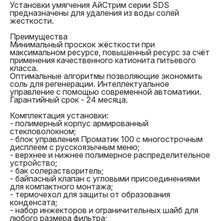
Установки умягчения АйСтрим серии SDS
Страна производства
Россия
предназначены для удаления из воды солей
Бренд
АйСтрим
жесткости.
Самовывоз Воронеж. После оформления заказа
Перевод на карту Сбербанка для физических лиц c
Тип
Умягчение воды
менеджер свяжется с вами, чтобы согласовать
любых платежных систем (Visa, MasterCard, МИР и
Тип
Установка с отдельным
Преимущества
дату и время визита. Не забудьте взять с собой
СБП);
солевым баком
Минимальный проскок жёсткости при
паспорт и документ об оплате (если оплата уже
Безналичный расчет для организаций, мы
Производитель
Гидросистемы
максимальном ресурсе, повышенный ресурс за счёт
произведена);
предоставляем полный пакет документов и
Производительность
0,7 м3/час
применения качественного катионита питьевого
Экспресс-доставка курьером для жителей региона,
выставление счета по вашим реквизитам.
номинальная
класса.
если нужно получить заказ на следующий день
Производительность
1,3 м3/час
Оптимальные алгоритмы позволяющие экономить
после оформления;
максимальная
соль для регенерации. Интеллектуальное
Отправка в регионы России для клиентов из других
Поток обратной
0,3 м3/час
управление с помощью современной автоматики.
городов через ведущие транспортные компании.
промывки
Гарантийный срок - 24 месяца.
Сроки варьируются от 2 до 7 дней в зависимости
Электропитание
однофазное 230 В
от удаленности региона.
Вход-выход-дренаж
1"-1"-1/2"
Комплектация установки:
Объём фильтрующей
17 л
- полимерный корпус армированный
загрузки
стекловолокном;
Поддерживающий слой
5 кг
- блок управления Проматик 100 с многострочным
(гравий)
дисплеем с русскоязычным меню;
Условный диаметр
200 мм
- верхнее и нижнее полимерное распределительное
корпуса установки
устройство;
- бак солерастворитель;
- байпасный клапан с угловыми присоединениями
для компактного монтажа;
Если установлено, что недостатки возникли по
- термочехол для защиты от образования
вине продавца или производителя, замена изделия
конденсата;
и его доставка покупателю осуществляются за
- набор инжекторов и ограничительных шайб для
счет продавца.
любого размера фильтра;
Если выявлено, что дефекты вызваны нарушениями