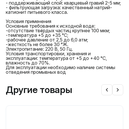
- поддерживающий слой: кварцевый гравий 2-5 мм;
правил эксплуатации или иными обстоятельствами,
- фильтрующая загрузка: качественный натрий-
не зависящими от продавца, товар возвращается
катионит питьевого класса.
покупателю в исправленном виде (при
возможности ремонта) либо без изменений.
Условия применения
Основные требования к исходной воде:
-отсутствие твёрдых частиц крупнее 100 мкм;
-температура +5 до +35 °С;
-рабочее давление от 2,5 до 6,0 атм;
-жесткость не более 30 °Ж.
Электропитание: 220 В, 50 Гц.
Условия транспортировки, хранения и
условиями гарантийного
эксплуатации: температура от +5 до +40 °С,
обслуживания
влажность до 70%.
Для эксплуатации необходимо наличие системы
отведения промывных вод
Другие товары