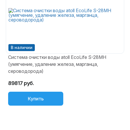
Система очистки воды atoll EcoLife S-28MH
О
(умягчение, удаление железа, марганца,
з
сероводорода)
89817 руб.
5
Купить